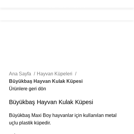
DALİDA HAYVAN KİMLİKLENDİRME SİSTEMLERİ ALLFLEX TÜRKİYE
DİSTRİBÜTÖRÜDÜR.
Menü
Büyütmek için tıklayın
Ana Sayfa
Hayvan Küpeleri
Büyükbaş Hayvan Kulak Küpesi
Ürünlere geri dön
Büyükbaş Hayvan Kulak Küpesi
Büyükbaş Maxi Boy hayvanlar için kullanılan metal
uçlu plastik küpedir.